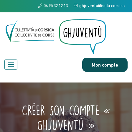
04 95 32 12 13
ghjuventu@isula.corsica
Mon compte
Toggle
navigation
CRÉER SON COMPTE «
GHJUVENTÙ »