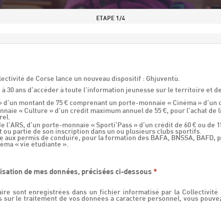
ETAPE
1
/4
lectivité de Corse lance un nouveau dispositif : Ghjuventù.
à 30 ans d’accéder à toute l’information jeunesse sur le territoire et de
 » d’un montant de 75 € comprenant un porte-monnaie « Cinéma » d’un c
naie « Culture » d’un crédit maximum annuel de 55 €, pour l’achat de li
rel.
de l’ARS, d’un porte-monnaie « Sporti’Pass » d’un crédit de 60 € ou de 15
t ou partie de son inscription dans un ou plusieurs clubs sportifs.
e aux permis de conduire, pour la formation des BAFA, BNSSA, BAFD, p
éma « vie étudiante ».
utilisation de mes données, précisées ci-dessous
*
aire sont enregistrées dans un fichier informatisé par la Collectivi
us sur le traitement de vos données à caractère personnel, vous pouv