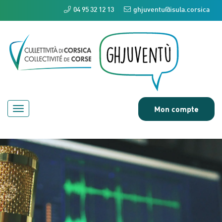
04 95 32 12 13
ghjuventu@isula.corsica
Mon compte
Toggle
navigation