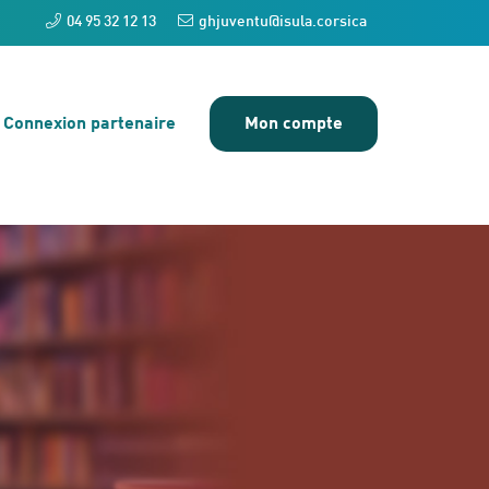
04 95 32 12 13
ghjuventu@isula.corsica
Connexion partenaire
Mon compte