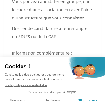
Vous pouvez candidater en groupe, dans
le cadre d'une association ou avec l'aide
d'une structure que vous connaissez.
Dossier de candidature à retirer auprès
du SDJES ou de la CAF.
Information complémentaire :
ce.sdjes2b@ac-corse.fr
ou
ghjulianu.lamberti@caf2b.caf.fr
Appel à projets jeunes (APJ) "Mieux vivre en
milieu rural" de la MSA