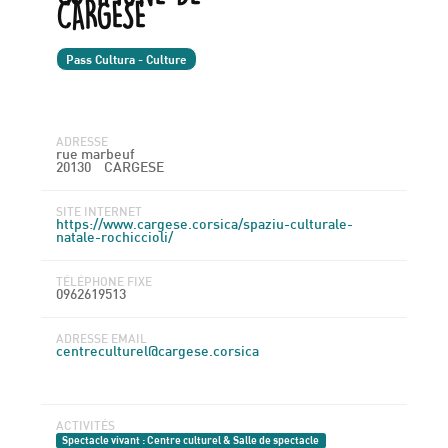
CARGESE
Pass Cultura - Culture
ADRESSE
rue marbeuf
20130
CARGESE
SITE INTERNET
https://www.cargese.corsica/spaziu-culturale-
natale-rochiccioli/
TÉLÉPHONE FIXE
0962619513
ADRESSE EMAIL
centreculturel@cargese.corsica
ACTIVITÉS
Spectacle vivant : Centre culturel & Salle de spectacle