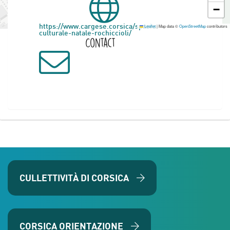
−
Leaflet
|
Map data ©
OpenStreetMap
contributors
https://www.cargese.corsica/spaziu-
culturale-natale-rochiccioli/
Contact
CULLETTIVITÀ DI CORSICA
CORSICA ORIENTAZIONE