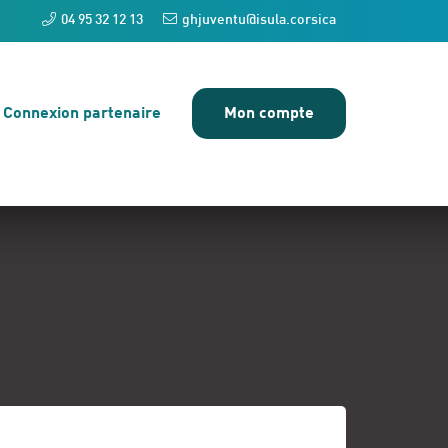
04 95 32 12 13
ghjuventu@isula.corsica
Connexion partenaire
Mon compte