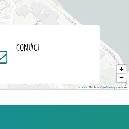
Contact
+
−
Leaflet
|
Map data ©
OpenStreetMap
contributors