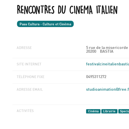
RENCONTRES DU CINEMA ITALIEN
Pass Cultura - Culture et Cinéma
5 rue de la misericorde
ADRESSE
20200
BASTIA
festivalcineitalienbast
SITE INTERNET
0495311272
TÉLÉPHONE FIXE
studioanimation@free.f
ADRESSE EMAIL
Cinéma
Librairie
Specta
ACTIVITÉS