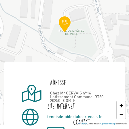
Adresse
Chez Mr GERVAIS n°16
Lotissement Communal RT50
20250
CORTE
+
Site internet
−
tennisdetableclubcortenais.fr
Contact
Leaflet
|
Map data ©
OpenStreetMap
contributors