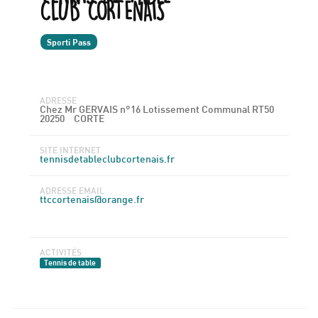
CLUB CORTENAIS
Sporti Pass
ADRESSE
Chez Mr GERVAIS n°16 Lotissement Communal RT50
20250
CORTE
SITE INTERNET
tennisdetableclubcortenais.fr
ADRESSE EMAIL
ttccortenais@orange.fr
ACTIVITÉS
Tennis de table