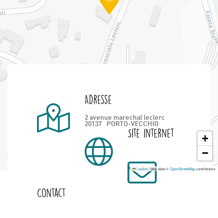
Adresse
2 avenue marechal leclerc
20137
PORTO-VECCHIO
Site internet
+
−
Leaflet
|
Map data ©
OpenStreetMap
contributors
Contact