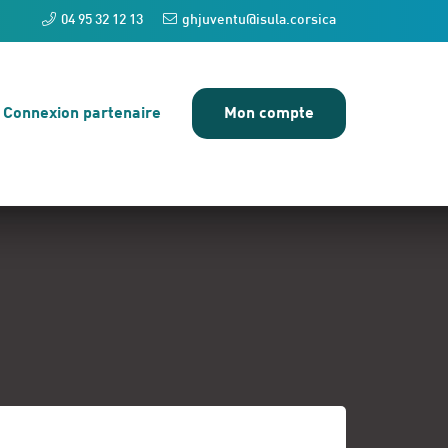
04 95 32 12 13
ghjuventu@isula.corsica
Connexion partenaire
Mon compte