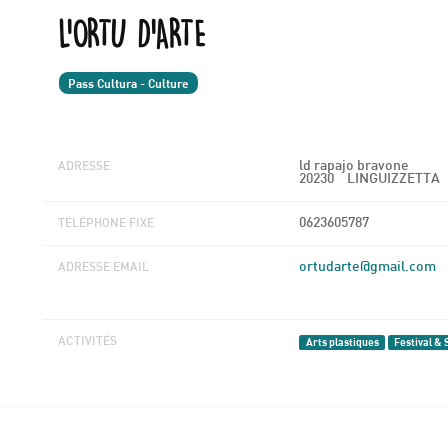
L'ORTU D'ARTE
Pass Cultura - Culture
ld rapajo bravone
ADRESSE
20230
LINGUIZZETTA
0623605787
TÉLÉPHONE FIXE
ortudarte@gmail.com
ADRESSE EMAIL
Arts plastiques
Festival &
ACTIVITÉS