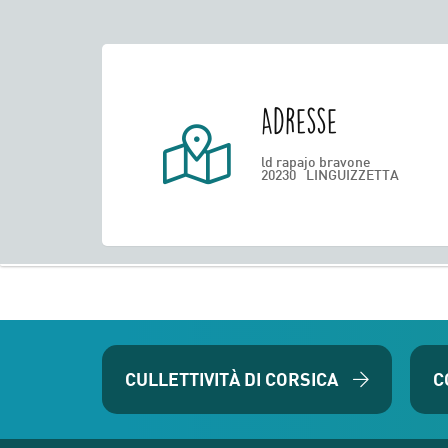
Adresse
ld rapajo bravone
20230
LINGUIZZETTA
CULLETTIVITÀ DI CORSICA
C