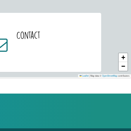
Contact
+
−
Leaflet
|
Map data ©
OpenStreetMap
contributors