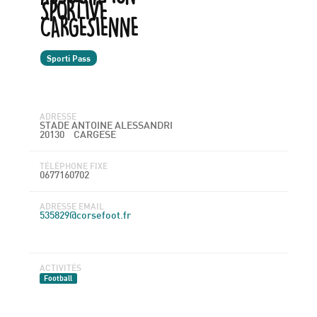
SPORTIVE
CARGESIENNE
Sporti Pass
ADRESSE
STADE ANTOINE ALESSANDRI
20130
CARGESE
TÉLÉPHONE FIXE
0677160702
ADRESSE EMAIL
535829@corsefoot.fr
ACTIVITÉS
Football