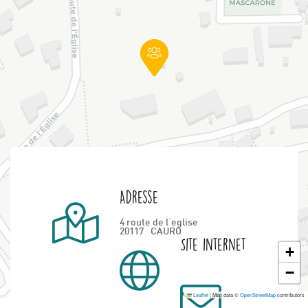
Adresse
4 route de l'eglise
20117
CAURO
Site internet
+
−
Leaflet
|
Map data ©
OpenStreetMap
contributors