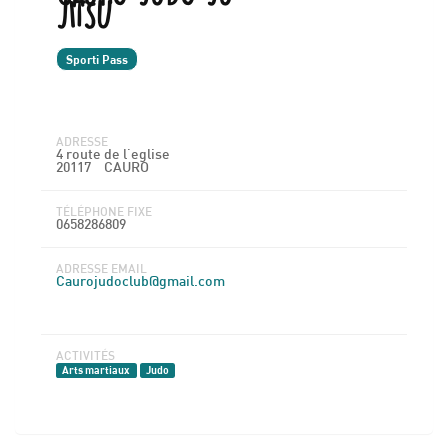
JITSU
Sporti Pass
ADRESSE
4 route de l'eglise
20117
CAURO
TÉLÉPHONE FIXE
0658286809
ADRESSE EMAIL
Caurojudoclub@gmail.com
ACTIVITÉS
Arts martiaux
Judo