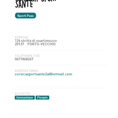
SANTE
Sporti Pass
ADRESSE
126 stritta di suartimozzo
20137
PORTO-VECCHIO
TÉLÉPHONE FIXE
0671868267
ADRESSE EMAIL
corsicasportsante2a@hotmail.com
ACTIVITÉS
Gymnastique
Plongée