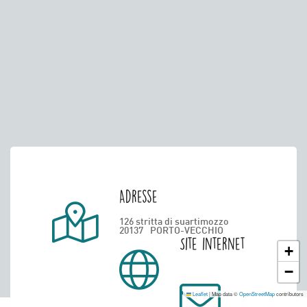
Adresse
126 stritta di suartimozzo
20137
PORTO-VECCHIO
Site internet
+
−
Leaflet
|
Map data ©
OpenStreetMap
contributors